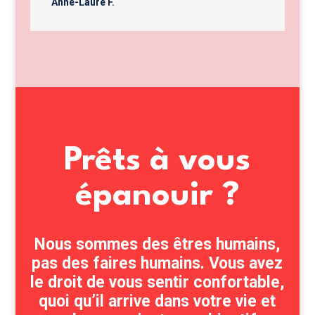
Anne-Laure F.
Prêts à vous
épanouir ?
Nous sommes des êtres humains,
pas des faires humains. Vous avez
le droit de vous sentir confortable,
quoi qu’il arrive dans votre vie et